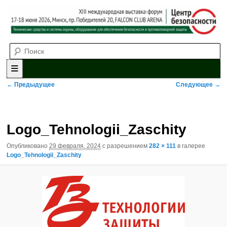
Выставка-форум «Центр безопасности» технических средств и
Поиск
систем охраны, оборудования для обеспечения безопасности и
противопожарной защиты. 4-5 июня 2025, Минск, пр. Победителей,
20
XII международная выставка-
форум «Центр безопасности»
Главное меню
Перейти к основному содержимому
Перейти к дополнительному содержимому
Навигация по изображениям
← Предыдущее
Следующее →
Logo_Tehnologii_Zaschity
Опубликовано
29 февраля, 2024
с разрешением
282 × 111
в галерее
Logo_Tehnologii_Zaschity