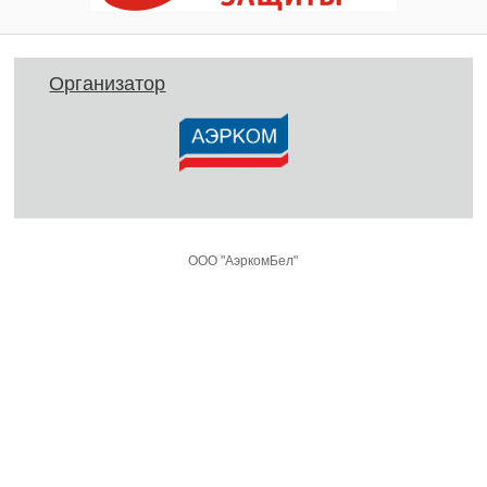
Организатор
ООО "АэркомБел"