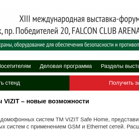
асности» технических средств и систем охраны, оборудования дл
противопожарной защиты. 4-5 июня 2025, Минск, пр. Победителей,
родная выставка-форум
пасности»
мому
содержимому
осетителям
Деловая программа
Разделы выст
ь стенд
Получить э
VIZIT – новые возможности
домофонных систем ТМ VIZIT Safe Home, представи
х систем с применением GSM и Ethernet сетей. Рас