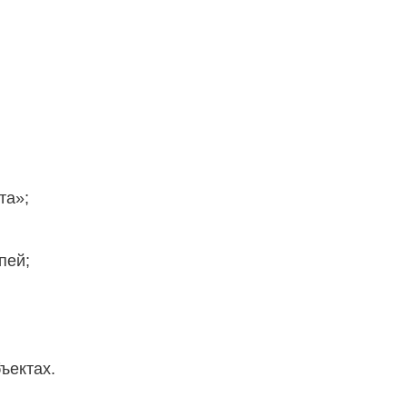
та»;
пей;
ъектах.