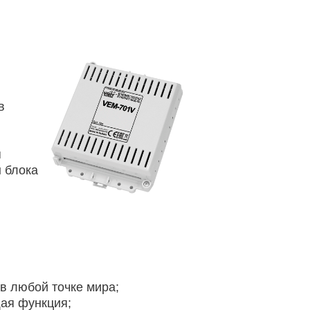
в
я
 блока
в любой точке мира;
ая функция;