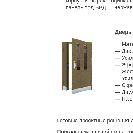
— корпус, козырек – оцинков
— панель под БВД — нержав
Дверь
— Мате
— Двер
— Усил
— Эффе
— Жест
— Усил
— Скры
— Двух
— Накл
Готовые проектные решения д
Приглашаем на свой стенд ко