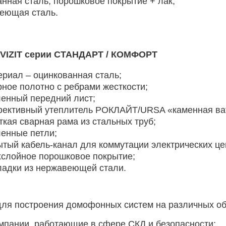
анная сталь, порошковое покрытие + лак;
еющая сталь.
 VIZIT серии СТАНДАРТ / КОМФОРТ
риал – оцинкованная сталь;
ное полотно с ребрами жесткости;
енный передний лист;
ктивный утеплитель РОКЛАЙТ/URSA «каменная ва
кая сварная рама из стальных труб;
енные петли;
тый кабель-канал для коммутации электрических це
слойное порошковое покрытие;
адки из нержавеющей стали.
ля построения домофонных систем на различных об
мпании, работающие в сфере СКД и безопасности: