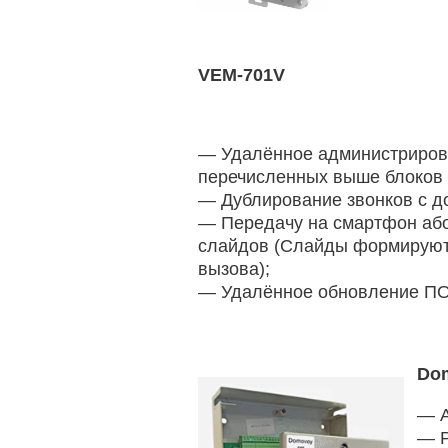
VEM-701V
— Удалённое администрирова
перечисленных выше блоков 
— Дублирование звонков с д
— Передачу на смартфон або
слайдов (Слайды формируютс
вызова);
— Удалённое обновление ПО
Dom
— А
— Р