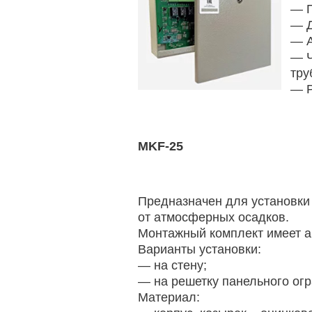
— П
— Д
— А
— Ч
тру
— P
MKF-25
Предназначен для установки
от атмосферных осадков.
Монтажный комплект имеет а
Варианты установки:
— на стену;
— на решетку панельного ог
Материал: