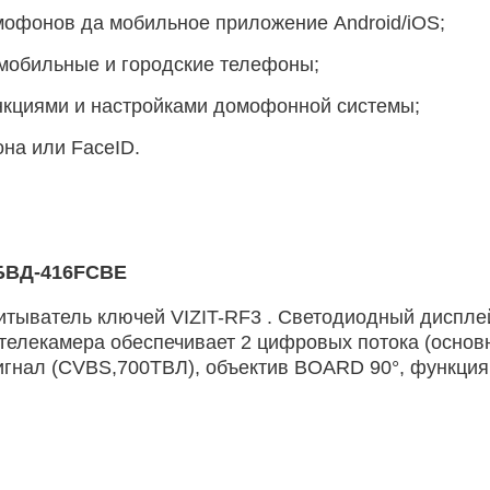
офонов да мобильное приложение Android/iOS;
мобильные и городские телефоны;
кциями и настройками домофонной системы;
на или FaceID.
БВД-416FCBE
итыватель ключей VIZIT-RF3 . Cветодиодный дисплей
-телекамера обеспечивает 2 цифровых потока (основ
игнал (CVBS,700ТВЛ), объектив BOARD 90°, функция 