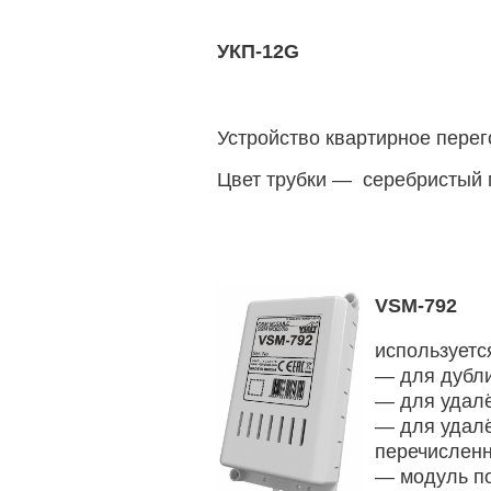
УКП-12G
Устройство квартирное перег
Цвет трубки — серебристый 
VSM-792
используетс
— для дубли
— для удалё
— для удалё
перечисленн
— модуль по