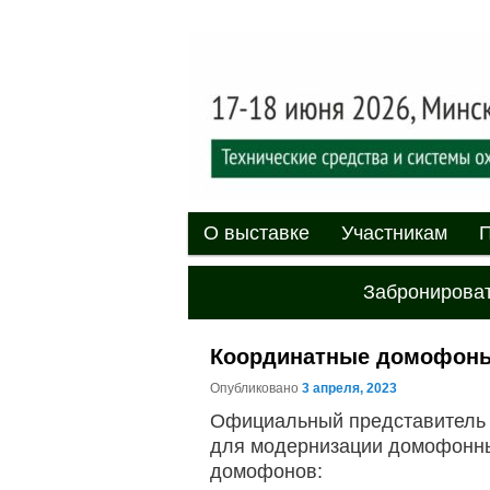
Выставка-форум «Центр безоп
обеспечения безопасности и 
20
XII междуна
«Центр безо
Главное меню
Перейти к основному содержи
Перейти к дополнительному 
О выставке
Участникам
П
Забронироват
Координатные домофоны 
Опубликовано
3 апреля, 2023
Официальный представитель 
для модернизации домофонны
домофонов: