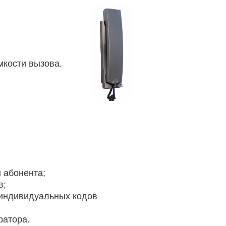
мкости вызова.
 абонента;
в;
 индивидуальных кодов
ратора.