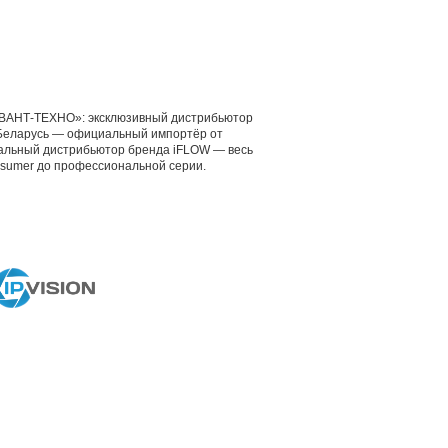
ВАНТ-ТЕХНО»: эксклюзивный дистрибьютор
е Беларусь — официальный импортёр от
альный дистрибьютор бренда iFLOW — весь
nsumer до профессиональной серии.