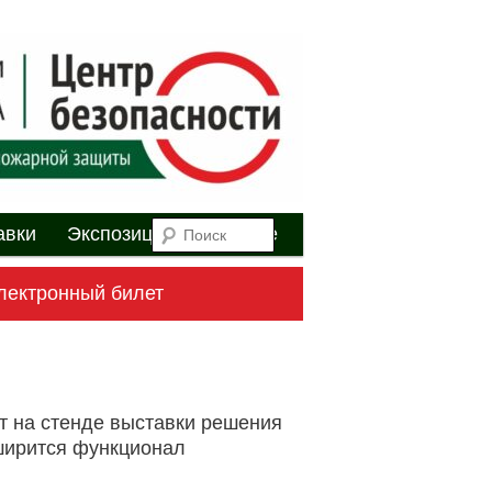
я
Поиск
авки
Экспозиция
Youtube
лектронный билет
Навигация
т на стенде выставки решения
по
ширится функционал
записям