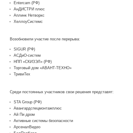
Entercam (РФ)
АнДИСТРИ плюс
Аплинк Нетворкс
ХеллоуСистемс
Возобновили участие после перерыва:
SIGUR (РФ)
АСДиО-систем
НПП «СКИЗЭЛ» (РФ)
Торговый дом «АВАНТ-ТЕХНО»
ТривиТех
Среди постоянных участников свои решения представят:
STA Group (РФ)
Авангардспецмонтажплюс
Ай Пи дром
Активные системы безопасности
АрсеналВидео