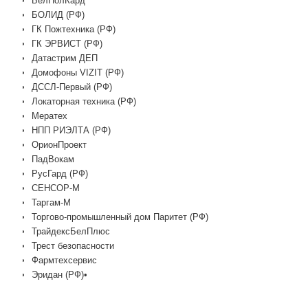
БелПолКард
БОЛИД (РФ)
ГК Пожтехника (РФ)
ГК ЭРВИСТ (РФ)
Датастрим ДЕП
Домофоны VIZIT (РФ)
ДССЛ-Первый (РФ)
Локаторная техника (РФ)
Мератех
НПП РИЭЛТА (РФ)
ОрионПроект
ПадВокам
РусГард (РФ)
СЕНСОР-М
Таргам-М
Торгово-промышленный дом Паритет (РФ)
ТрайдексБелПлюс
Трест безопасности
Фармтехсервис
Эридан (РФ)•