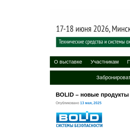
Выставка-форум «Центр безоп
обеспечения безопасности и 
20
XII междуна
«Центр безо
Главное меню
Перейти к основному содержи
Перейти к дополнительному 
О выставке
Участникам
П
Забронироват
BOLID – новые продукты
Опубликовано
13 мая, 2025