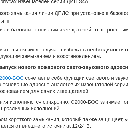
орпусах извещателей серии ДИП-34А:
ткого замыкания линии ДПЛС при установке в базов
-ИПГ
ва в базовом основании извещателей со встроенны
ачительном числе случаев избежать необходимости 
ледующим замыканием и восстановлением.
выпуск нового пожарного свето-звукового адрес
2000-БОС
сочетает в себе функции светового и звук
е основание адресно-аналоговых извещателей сери
 основанием для самих извещателей.
ния исполняются синхронно, С2000-БОС занимает о
Л различных исполнений.
м короткого замыкания, который также защищает, 
ется от внешнего источника 12/24 В.