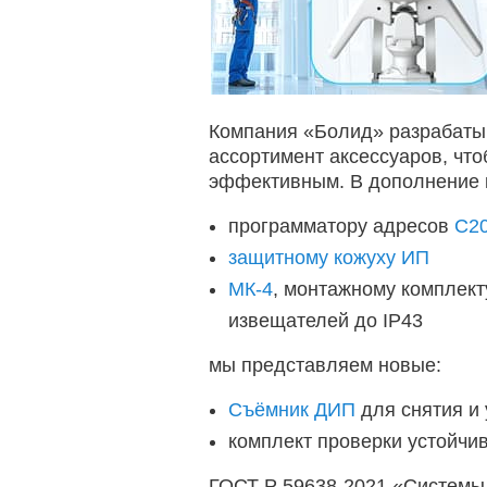
Компания «Болид» разрабатыв
ассортимент аксессуаров, чт
эффективным. В дополнение 
программатору адресов
С2
защитному кожуху ИП
МК-4
, монтажному комплек
извещателей до IP43
мы представляем новые:
Съёмник ДИП
для снятия и
комплект проверки устойчи
ГОСТ Р 59638-2021 «Системы 