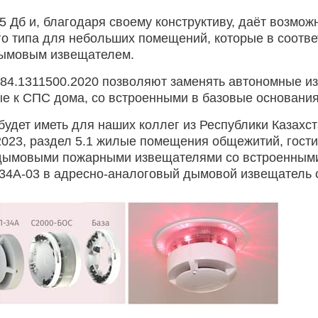
5 Дб и, благодаря своему конструктиву, даёт возмо
го типа для небольших помещений, которые в соотве
дымовым извещателем.
П 484.1311500.2020 позволяют заменять автономные и
е к СПС дома, со встроенными в базовые основани
дет иметь для наших коллег из Республики Казахста
023, раздел 5.1 жилые помещения общежитий, гости
дымовыми пожарными извещателями со встроенными
4А-03 в адресно-аналоговый дымовой извещатель со