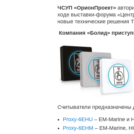
ЧСУП «ОрионПроект»
автор
ходе выставки-форума «Центр
новые технические решения 
Компания «Болид» приступи
Считыватели предназначены 
Proxy-6EHU
– EM-Marine и H
Proxy-6EHМ
– EM-Marine, HI