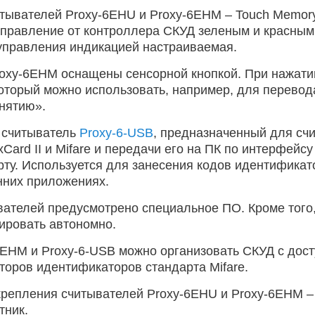
ывателей Proxy-6EHU и Proxy-6EHM – Touch Memory,
равление от контроллера СКУД зеленым и красным 
управления индикацией настраиваемая.
oxy-6EHM оснащены сенсорной кнопкой. При нажатии
который можно использовать, например, для перевод
снятию».
 считыватель
Proxy-6-USB
, предназначенный для сч
Card II и Mifare и передачи его на ПК по интерфей
ту. Используется для занесения кодов идентификат
нних приложениях.
ателей предусмотрено специальное ПО. Кроме того,
ировать автономно.
6EHM и Proxy-6-USB можно организовать СКУД с дос
торов идентификаторов стандарта Mifare.
репления считывателей Proxy-6EHU и Proxy-6EHM – 
тник.