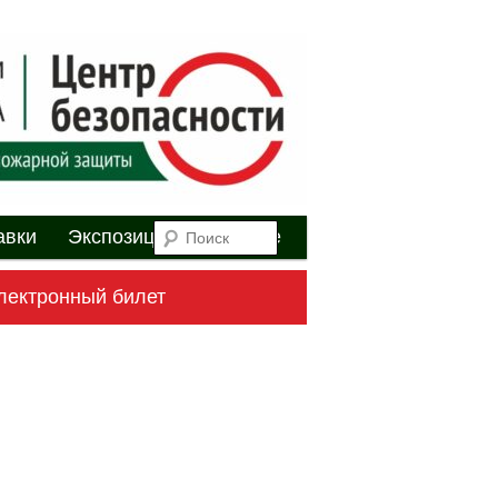
я
Поиск
авки
Экспозиция
Youtube
лектронный билет
Навигация
по
записям