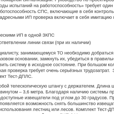
оды испытаний на работоспособность» требует один 
ботоспособность СПС, включающие в себя контроль
 адресными ИП проверка включает в себя имитацию 
ческими ИП в одной ЗКПС
тветвлении линии связи (при их наличии)
циалисту, занимающемуся ТО необходимо добраться 
зовом основании, замкнуть их, убедиться в правиль
вить систему в исходное состояние. При большом ко
кая проверка требует очень серьёзных трудозатрат.
ект Тест-ДПЛС.
бой телескопическую штангу с держателем. Длина 
здвинутом – 3,6 метра. Благодаря наличию системы 
доступные извещатели под углом до 30 градусов. Пр
ии появляется возможность снять большинство извещ
использования лестниц или лесов. Комплект Тест-Д