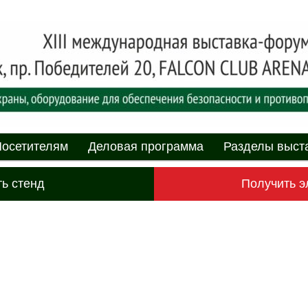
асности» технических средств и систем охраны, оборудования дл
противопожарной защиты. 4-5 июня 2025, Минск, пр. Победителей,
родная выставка-форум
пасности»
мому
содержимому
осетителям
Деловая программа
Разделы выст
ь стенд
Получить э