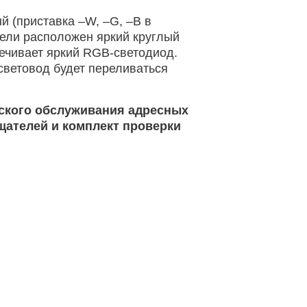
й (приставка –W, –G, –B в
ели расположен яркий круглый
ечивает яркий RGB-светодиод.
световод будет переливаться
еского обслуживания адресных
щателей и комплект проверки