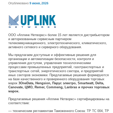
Опубликовано
9 июня, 2026
Навигация по записям
OОО «Аплинк Нетворкс» более 15 лет является дистрибьютором
и авторизованным сервисным партнером
телекоммуникационного, электротехнического, климатического,
активного сетевого и серверного оборудования.
Мы предлагаем доступные и эффективные решения для
организации и автоматизации безопасности, контроля и
управления доступом, управления технологическими
процессами промышленных предприятий, газотранспортных и
транспортных сетей, энергетического сектора, и предприятий
иных секторов экономики. Предлагаемые решения формируются
на базе качественного и проверенного оборудования торговых
марок
3OneData, Hengsion, Парус электро,
Smar
t
watt
, Delta,
Canovate,
ЦМО,
Remer
, Commeng, L
anbras
и прочих торговых
марок.
Предлагаемые решения «Аплинк Нетворкс» сертифицированы на
соответствие:
— техническим регламентам Таможенного Союза: ТР ТС 004, ТР