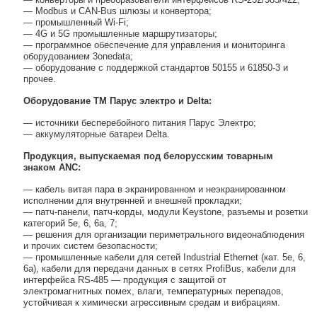
— Modbus и CAN-Bus шлюзы и конвертора;
— промышленный Wi-Fi;
— 4G и 5G промышленные маршрутизаторы;
— программное обеспечение для управления и мониторинга
оборудованием 3onedata;
— оборудование с поддержкой стандартов 50155 и 61850-3 и
прочее.
Оборудование ТМ Парус электро и Delta:
— источники бесперебойного питания Парус Электро;
— аккумуляторные батареи Delta.
Продукция, выпускаемая под белорусским товарным
знаком ANC:
— кабель витая пара в экранированном и неэкранированном
исполнении для внутренней и внешней прокладки;
— патч-панели, патч-корды, модули Keystone, разъемы и розетки
категорий 5е, 6, 6а, 7;
— решения для организации периметрального видеонаблюдения
и прочих систем безопасности;
— промышленные кабели для сетей Industrial Ethernet (кат. 5e, 6,
6а), кабели для передачи данных в сетях ProfiBus, кабели для
интерфейса RS-485 — продукция с защитой от
электромагнитных помех, влаги, температурных перепадов,
устойчивая к химически агрессивным средам и вибрациям.