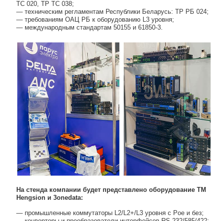
ТС 020, ТР ТС 038;
— техническим регламентам Республики Беларусь: ТР РБ 024;
— требованиям ОАЦ РБ к оборудованию L3 уровня;
— международным стандартам 50155 и 61850-3.
На стенда компании будет представлено оборудование ТМ
Hengsion и 3onedata:
— промышленные коммутаторы L2/L2+/L3 уровня c Poe и без;
— конверторы и преобразователи интерфейсов RS-232/585/422;