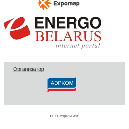
Организатор
ООО "АэркомБел"