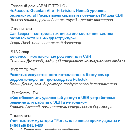
Торговый дом «АВАНТ-ТЕХНО»
Нейросеть Guanlan AI от Hikvision: Новый уровень
безопасности! Раскрываем скрытый потенциал ИИ для СВН
Шангин Филипп, руководитель службы presale-инженеров
Сталвиском
Camkeeper –
к
онтроль технического состояния систем
безопасности и IT-инфраструктуры
Игорь Лянд, исполнительный директор
STA Group
Evidence – комплексные решения для СВН
Синицын Дмитрий, ведущий специалист коммерческого отдела
РУБЕТЕК РУС
Развитие искусственного интеллекта на борту камер
видеонаблюдения производства Rubetek
Ляпин Денис, зам. директора продуктового департамента
DistKontrol, РФ
«Как обеспечить удаленный доступ к USB-устройствам:
решение для работы с ЭЦП и не только»
Ковалев Алексей, заместитель генерального директора
Сталвиском
Уличные коммутаторы TFortis: ключевые преимущества и
типовые решения
Леонид Татаркин, менеджер продукта