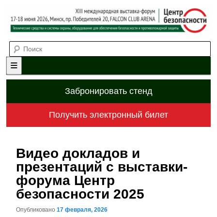
Выставка-форум «Центр безопасности» технических средств и
Поиск
систем охраны, оборудования для обеспечения безопасности и
противопожарной защиты. 4-5 июня 2025, Минск, пр. Победителей,
20
XII международная выставка-
форум «Центр безопасности»
Главное меню
Перейти к основному содержимому
Перейти к дополнительному содержимому
Забронировать стенд
Получить электронный билет
Видео докладов и
презентаций с выставки-
форума Центр
безопасности 2025
Опубликовано
17 февраля, 2026