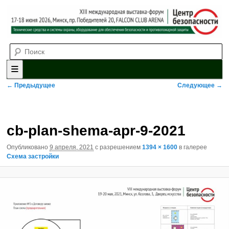
Выставка-форум «Центр безопасности» технических средств и
Поиск
систем охраны, оборудования для обеспечения безопасности и
противопожарной защиты. 4-5 июня 2025, Минск, пр. Победителей,
20
XII международная выставка-
форум «Центр безопасности»
Главное меню
Перейти к основному содержимому
Перейти к дополнительному содержимому
Навигация по изображениям
← Предыдущее
Следующее →
cb-plan-shema-apr-9-2021
Опубликовано
9 апреля, 2021
с разрешением
1394 × 1600
в галерее
Схема застройки