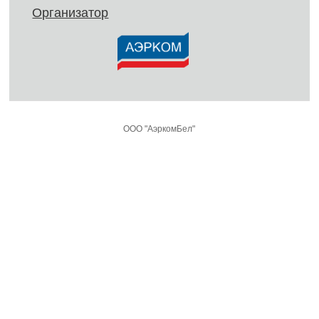
Организатор
ООО "АэркомБел"