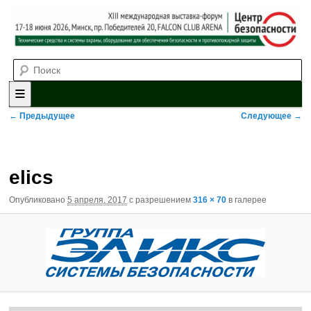
Выставка-форум «Центр безопасности» технических средств и
Поиск
систем охраны, оборудования для обеспечения безопасности и
противопожарной защиты. 4-5 июня 2025, Минск, пр. Победителей,
20
XII международная выставка-
форум «Центр безопасности»
Главное меню
Перейти к основному содержимому
Перейти к дополнительному содержимому
Навигация по изображениям
← Предыдущее
Следующее →
elics
Опубликовано
5 апреля, 2017
с разрешением
316 × 70
в галерее