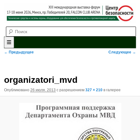
Выставка-форум «Центр безопасности» технических средств и
Поиск
систем охраны, оборудования для обеспечения безопасности и
противопожарной защиты. 4-5 июня 2025, Минск, пр. Победителей,
20
XII международная выставка-
форум «Центр безопасности»
Главное меню
Перейти к основному содержимому
Перейти к дополнительному содержимому
Навигация по изображениям
← Предыдущее
Следующее →
organizatori_mvd
Опубликовано
26 июля, 2013
с разрешением
327 × 210
в галерее