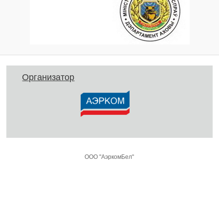
Организатор
ООО "АэркомБел"