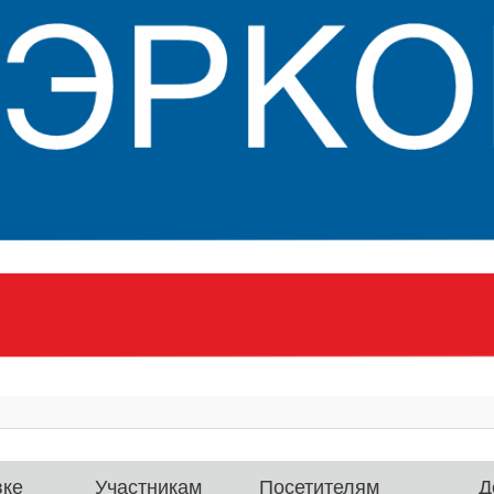
вке
Участникам
Посетителям
Д