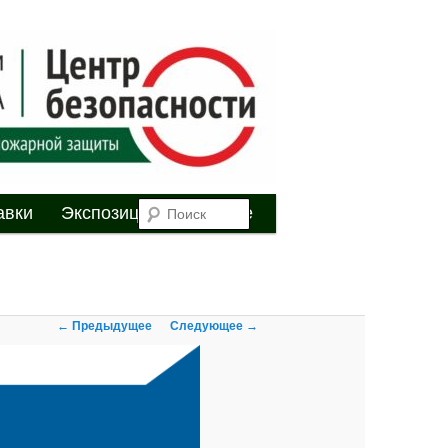
я
Поиск
авки
Экспозиция
Youtube
Навигация по
← Предыдущее
Следующее →
изображениям