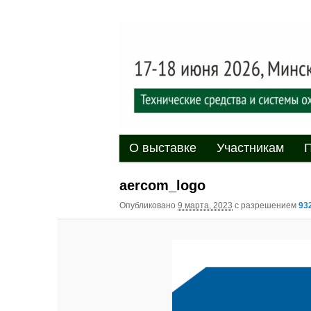
Выставка-форум «Центр безоп
обеспечения безопасности и 
20
XII междуна
«Центр безо
Главное меню
Перейти к основному содержи
Перейти к дополнительному 
О выставке
Участникам
П
aercom_logo
Опубликовано
9 марта, 2023
с разрешением
93