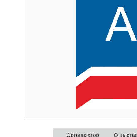
Организатор
О выста