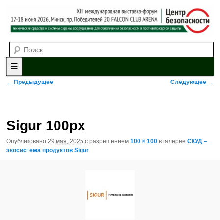
Выставка-форум «Центр безопасности» технических средств и
Поиск
систем охраны, оборудования для обеспечения безопасности и
противопожарной защиты. 4-5 июня 2025, Минск, пр. Победителей,
20
XII международная выставка-
форум «Центр безопасности»
Главное меню
Перейти к основному содержимому
Перейти к дополнительному содержимому
Навигация по изображениям
← Предыдущее
Следующее →
Sigur 100px
Опубликовано
29 мая, 2025
с разрешением
100 × 100
в галерее
СКУД –
экосистема продуктов Sigur