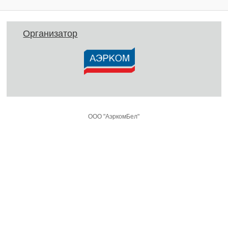
Организатор
ООО "АэркомБел"